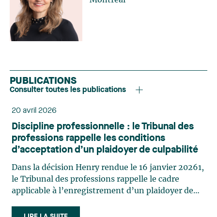
PUBLICATIONS
Consulter toutes les publications
20 avril 2026
Discipline professionnelle : le Tribunal des
professions rappelle les conditions
d’acceptation d’un plaidoyer de culpabilité
Dans la décision Henry rendue le 16 janvier 20261,
le Tribunal des professions rappelle le cadre
applicable à l’enregistrement d’un plaidoyer de
culpabilité en matière disciplinaire. Dans cette
affaire, lors de l’audience sur la culpabilité, le
LIRE LA SUITE