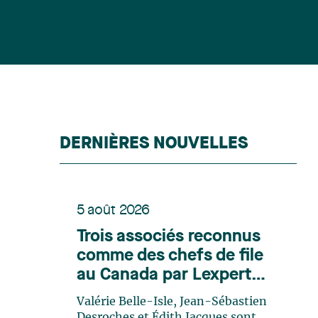
DERNIÈRES NOUVELLES
5 août 2026
Trois associés reconnus
comme des chefs de file
au Canada par Lexpert
dans son édition spéciale
Valérie Belle-Isle, Jean-Sébastien
en énergie
Desroches et Édith Jacques sont